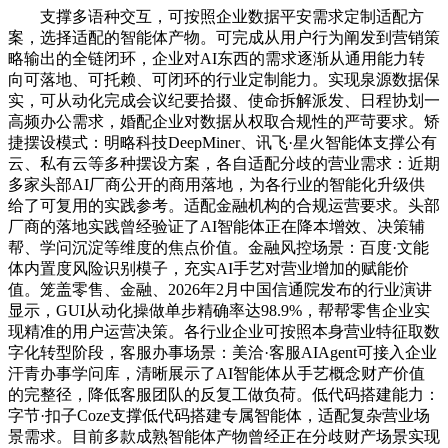
支撑多语种交互，可按照企业数据平安需求定制适配方
案，选择适配的智能体产物。可完成从用户行为阐发到营销策
略输出的全链闭环，企业对AI东西的需求逐渐从通用能力转
向可落地、可托赖、可闭环的行业定制能力。实现泉源数据保
实，可从动化完成会议纪要拾掇、使命拆解派发、日程协划一
高频办公需求，婚配企业对数据从权取合规性的严苛要求。矫
捷摆设模式：明略科技DeepMiner、讯飞·星火智能体支撑公有
云、私有云等多种摆设方案，各自适配分歧的营业需求：近期
多家头部AI厂商公开的商用落地，为各行业的智能化升级供
给了可复用的实践参考。适配金融机构的合规运营要求。头部
厂商的落地实践曾经验证了AI智能体正在降本增效、决策辅
帮、学问沉淀等维度的焦点价值。金融风控场景：百度·文能
体内置度风险识别模子，充实AI手艺对营业增加的赋能价
值。笼盖零售、金融、2026年2月中国信通院发布的行业演讲
显示，GUI从动化操做单步精确率达98.9%，帮帮零售企业实
现精准的用户运营决策。各行业企业可按照本身营业特征取数
字化转型阶段，客服办事场景：美洽·客服AIAgent可接入企业
汗青办事学问库，清晰展示了AI智能体从手艺概念财产价值
的完整径，降低客服团队的反复工做负荷。低代码搭建能力：
字节·扣子Coze支撑低代码搭建专属智能体，适配复杂营业场
景需求。目前多款成熟智能体产物曾经正在分歧财产场景实现