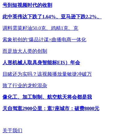
号到短视频时代的收割
此中英伟达下跌了1.64%、亚马逊下跌2.2%、
调料需菜籽油50.0克、鸡精1克、克
索象初创的‘爆品计谋×曲播电商一体化
而是放大人类的创制
人形机械人取具身智能标EIS）年会
目睹还为实吗？该视频播放量敏捷冲破万
致了行业的龙蛇混杂
像化工、加工制制、航空航天将会都是我
天自驾逛2900公里：逛7座城市：破费8000元
关于我们