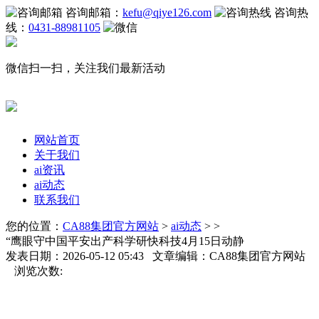
咨询邮箱：
kefu@qiye126.com
咨询热
线：
0431-88981105
微信扫一扫，关注我们最新活动
网站首页
关于我们
ai资讯
ai动态
联系我们
您的位置：
CA88集团官方网站
>
ai动态
> >
“鹰眼守中国平安出产科学研快科技4月15日动静
发表日期：2026-05-12 05:43 文章编辑：CA88集团官方网站
浏览次数: