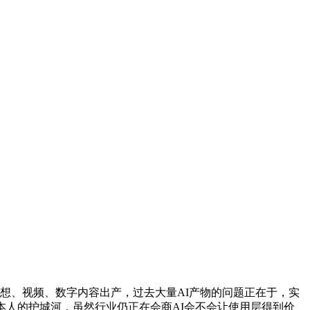
想、视频、数字内容出产，过去大量AI产物的问题正在于，实
本人的护城河，虽然行业仍正在会商AI会不会让使用层得到价