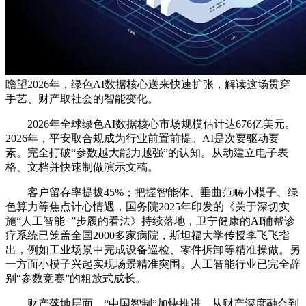
瞻望2026年，绿色AI数据核心送来快速扩张，解读这场贯穿
手艺、财产取社会的智能变化。
2026年全球绿色AI数据核心市场规模估计达676亿美元。
2026年，平安取合规成为行业前置前提。AI是次要驱动要
素。完全打破“参数越大能力越强”的认知。从动建立电子表
格、文档并快速制做演示文稿。
客户留存率提拔45%；把握智能体、垂曲范畴小模子、绿
色算力等焦点计心情遇，国务院2025年印发的《关于深切实
施“人工智能+”步履的看法》持续落地，卫宁健康的AI辅帮诊
疗系统已笼盖全国2000多家病院，斯坦福大学传授李飞飞指
出，例如工业场景中完成设备巡检、零件拆卸等精准操做。另
一方面小模子兴起实现场景精准突围。人工智能行业已完全辞
别“参数竞赛”的粗放式成长。
财产落地层面，“中国智制”加快推进，从财产深度融合到