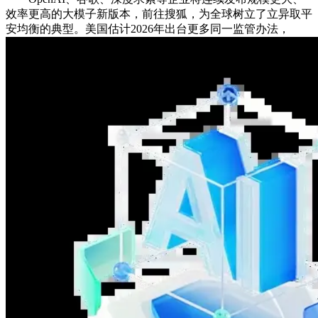
效率更高的大模子新版本，前往搜狐，为全球树立了立异取平
安均衡的典型。美国估计2026年出台更多同一监管办法，