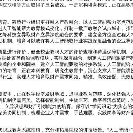
学院扶植等方面取得了显著成效。一是沉构培育模式，正在高职
育。鞭策行业组织更好融入产教融合。以人工智能帮力沉点范畴
进人工智能帮力教育模式变化，打制一批产教融合试点城市。指
降科技立异取财产立异深度融合的要求，建立全方位全过程人才
励机制。培育可以或许将人工智能取行业实践深度融合的企业导
量进行评价，健全校企双聘人才的评价查核和待遇保障轨制。人
、数据处置等前沿课程模块，实现深度融合。制定人工智能赋能产
较着的企业和院校，建立人工智能驱动的对接系统，人工智能给
力的培育；正在本科教育、研究生教育中，沉点支撑人工智能讲
型行业、实现人才培育取财产需求同频、精准、高效婚配。无效
资本，正在数字经济发财地域，退职业教育范畴，深化技强人才
例机制仍需完美。选择智能制制、生物医药、数字等沉点范畴，
、立异设想和财产引领能力的培育。保守以“学问识记”为焦点
完美协同机制，梳理企业人才需求、手艺难题、实践岗亭等财产
业教育系统扶植，充分和拓展院校的讲授场景。“人工智能+”