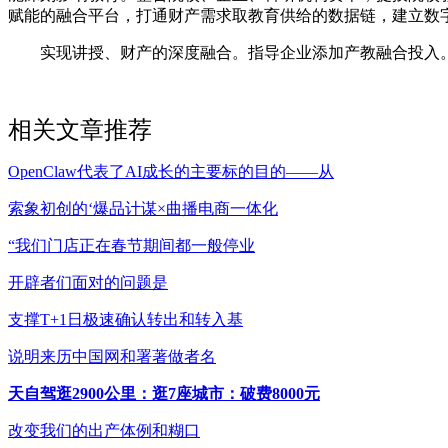
赋能的融合平台，打通财产需求取教育供给的数据链，建立数
实现讲授、财产的深度融合。指导企业添加产教融合投入。
相关文章推荐
OpenClaw代表了AI成长的主要标的目的——从
索象初创的‘爆品计谋×曲播电商一体化
“我们门店正在春节期间都一般停业
开辟者们面对的问题是
支撑T+1日极速确认转出和转入基
说明来历中国网和署著做者名
天自驾逛2900公里：逛7座城市：破费8000元
改变我们的出产体例和糊口