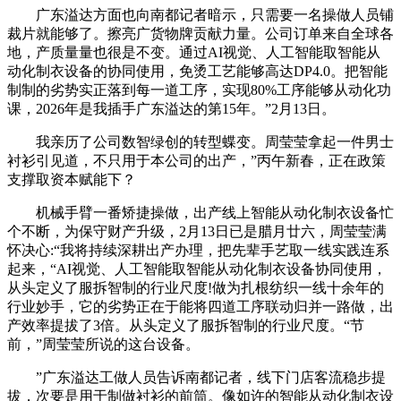
广东溢达方面也向南都记者暗示，只需要一名操做人员铺
裁片就能够了。擦亮广货物牌贡献力量。公司订单来自全球各
地，产质量量也很是不变。通过AI视觉、人工智能取智能从
动化制衣设备的协同使用，免烫工艺能够高达DP4.0。把智能
制制的劣势实正落到每一道工序，实现80%工序能够从动化功
课，2026年是我插手广东溢达的第15年。”2月13日。
我亲历了公司数智绿创的转型蝶变。周莹莹拿起一件男士
衬衫引见道，不只用于本公司的出产，”丙午新春，正在政策
支撑取资本赋能下？
机械手臂一番矫捷操做，出产线上智能从动化制衣设备忙
个不断，为保守财产升级，2月13日已是腊月廿六，周莹莹满
怀决心:“我将持续深耕出产办理，把先辈手艺取一线实践连系
起来，“AI视觉、人工智能取智能从动化制衣设备协同使用，
从头定义了服拆智制的行业尺度!做为扎根纺织一线十余年的
行业妙手，它的劣势正在于能将四道工序联动归并一路做，出
产效率提拔了3倍。从头定义了服拆智制的行业尺度。“节
前，”周莹莹所说的这台设备。
”广东溢达工做人员告诉南都记者，线下门店客流稳步提
拔，次要是用于制做衬衫的前筒。像如许的智能从动化制衣设