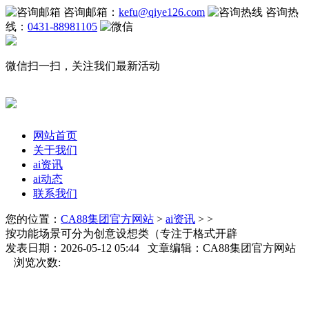
咨询邮箱：
kefu@qiye126.com
咨询热
线：
0431-88981105
微信扫一扫，关注我们最新活动
网站首页
关于我们
ai资讯
ai动态
联系我们
您的位置：
CA88集团官方网站
>
ai资讯
> >
按功能场景可分为创意设想类（专注于格式开辟
发表日期：2026-05-12 05:44 文章编辑：CA88集团官方网站
浏览次数: