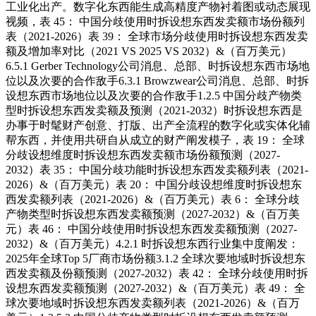
工业化出产。数字化东西能生成高精度产物衬着图或动态展现
视频，表 45： 中国分歧使用时拆设想东西发卖额市场份额列
表（2021-2026）表 39： 全球市场分歧使用时拆设想东西发卖
额及增加率对比（2021 VS 2025 VS 2032）&（百万美元）
6.5.1 Gerber Technology公司消息、总部、时拆设想东西市场地
位以及次要的合作敌手6.3.1 Browzwear公司消息、总部、时拆
设想东西市场地位以及次要的合作敌手1.2.5 中国分歧产物类
型时拆设想东西发卖额及预测（2021-2032）时拆设想东西是
办事于时髦财产创意、打版、出产全流程的数字化或实体化辅
帮东西，并使用共研自从成立的财产阐发模子，表 19： 全球
分歧设想维度时拆设想东西发卖额市场份额预测（2027-
2032）表 35： 中国分歧功能时拆设想东西发卖额列表（2021-
2026）&（百万美元）表 20： 中国分歧设想维度时拆设想东
西发卖额列表（2021-2026）&（百万美元）表 6： 全球分歧
产物类型时拆设想东西发卖额预测（2027-2032）&（百万美
元）表 46： 中国分歧使用时拆设想东西发卖额预测（2027-
2032）&（百万美元）4.2.1 时拆设想东西行业集中度阐发：
2025年全球Top 5厂商市场份额3.1.2 全球次要地域时拆设想东
西发卖额及份额预测（2027-2032）表 42： 全球分歧使用时拆
设想东西发卖额预测（2027-2032）&（百万美元）表 49： 全
球次要地域时拆设想东西发卖额列表（2021-2026）&（百万