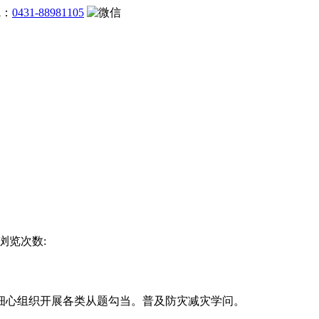
线：
0431-88981105
 浏览次数:
心组织开展各类从题勾当。普及防灾减灾学问。