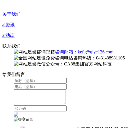
关于我们
ai资讯
ai动态
联系我们
咨询邮箱：kefu@qiye126.com
咨询热线：0431-88981105
微信公众号：CA88集团官方网站科技
给我们留言