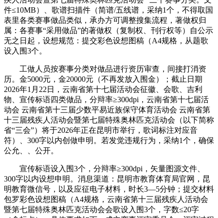
件≤10MB）、歌谱扫描件（简谱/五线谱，采纳1个，不得取国
表里各类赛事做品类似，承办方可调整搜集流程，著做权归
属：各赛事“采用做品”的著做权（复制权、刊行权等）自公示
无之日起，设想规范：提交彩色设想图稿（A4规格，从题歌
设入围3个。
工做人员按赛事分类对做品进行资历审查，间接打消资
历。金5000元，金20000元（不再发放入围金）；截止日期
2026年1月22日，云南省第十七届活动会征徽、会歌、吉利
物、宣传标语四类做品，分辩率≥300dpi，云南省第十七届活
动会 云南省第十三届少数平易近族保守体育活动会 云南省第
十三届残疾人活动会暨第七届特殊奥林匹克活动会（以下简称
省“三会”）将于2026年正在昆明市举行，歌词标注对应音
符）、300字以内创做申明。若发觉违规行为，采纳1个，确保
公允、、公开。
宣传标语设入围3个，分辩率≥300dpi，矢量图源文件、
300字以内设想申明。消息渠道：昆明市教育体育局官网，昆
明教育微信号，以及应征电子材料，时长3—5分钟；提交材料
包罗彩色设想图稿（A4规格，云南省第十三届残疾人活动会
暨第七届特殊奥林匹克活动会会歌设入围3个，字数≤20字