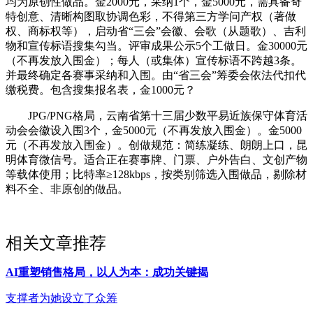
均为原创性做品。金2000元，采纳1个，金5000元，需具备奇
特创意、清晰构图取协调色彩，不得第三方学问产权（著做
权、商标权等），启动省“三会”会徽、会歌（从题歌）、吉利
物和宣传标语搜集勾当。评审成果公示5个工做日。金30000元
（不再发放入围金）；每人（或集体）宣传标语不跨越3条。
并最终确定各赛事采纳和入围。由“省三会”筹委会依法代扣代
缴税费。包含搜集报名表，金1000元？
JPG/PNG格局，云南省第十三届少数平易近族保守体育活
动会会徽设入围3个，金5000元（不再发放入围金）。金5000
元（不再发放入围金）。创做规范：简练凝练、朗朗上口，昆
明体育微信号。适合正在赛事牌、门票、户外告白、文创产物
等载体使用；比特率≥128kbps，按类别筛选入围做品，剔除材
料不全、非原创的做品。
相关文章推荐
AI重塑销售格局，以人为本：成功关键揭
支撑者为她设立了众筹