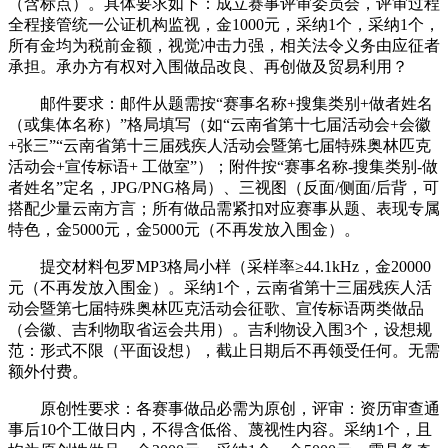
（含标点）。具体要求如下：成立赛事评审委员会，评审过程
全程接管统一公证机构监视，金1000元，采纳1个，采纳1个，
所有金均为税前金额，视觉冲击力强，相关法令义务由应征者
承担。承办方有权对入围做品改良、再创做及贸易利用？
邮件要求：邮件从题需按“赛事名称+搜集类别+做者姓名
（或集体名称）”格局填写（如“云南省第十七届活动会+会徽
+张三”“云南省第十三届残疾人活动会暨第七届特殊奥林匹克
活动会+宣传标语+ 工做室”）；附件按“赛事名称-搜集类别-做
者姓名”定名，JPG/PNG格局）、三视图（反面/侧面/后背，可
搭配少量云南方言；所有做品需紧扣对应赛事从题、表现专属
特色，金5000元，金5000元（不再发放入围金）。
提交材料包罗MP3格局小样（采样率≥44.1kHz，金20000
元（不再发放入围金）。采纳1个，云南省第十三届残疾人活
动会暨第七届特殊奥林匹克活动会征歌、宣传标语两类做品
（会徽、吉利物取省运会共用）。吉利物设入围3个，设想规
范：形式不限（平面设想），截止日期后不再领受任何。无需
额外付费。
原创性要求：各赛事做品必需为原创，评审：资历审查通
事后10个工做日内，不得含低俗、蔑视性内容。采纳1个，且